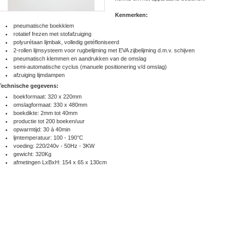
Vergroot
Kenmerken:
pneumatische boekklem
rotatief frezen met stofafzuiging
polyurétaan lijmbak, volledig getéfloniseerd
2-rollen lijmsysteem voor rugbelijming met EVA zijbelijming d.m.v. schijven
pneumatisch klemmen en aandrukken van de omslag
semi-automatische cyclus (manuele positionering v/d omslag)
afzuiging lijmdampen
Technische gegevens:
boekformaat: 320 x 220mm
omslagformaat: 330 x 480mm
boekdikte: 2mm tot 40mm
productie tot 200 boeken/uur
opwarmtijd: 30 à 40min
ljmtemperatuur: 100 - 190°C
voeding: 220/240v - 50Hz - 3KW
gewicht: 320Kg
afmetingen LxBxH: 154 x 65 x 130cm