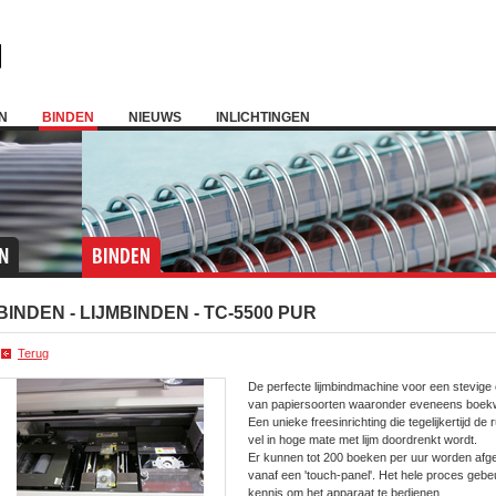
N
BINDEN
NIEUWS
INLICHTINGEN
BINDEN -
LIJMBINDEN
- TC-5500 PUR
Terug
De perfecte lijmbindmachine voor een stevige
van papiersoorten waaronder eveneens boekwe
Een unieke freesinrichting die tegelijkertijd de r
vel in hoge mate met lijm doordrenkt wordt.
Er kunnen tot 200 boeken per uur worden afge
vanaf een 'touch-panel'. Het hele proces gebe
kennis om het apparaat te bedienen.