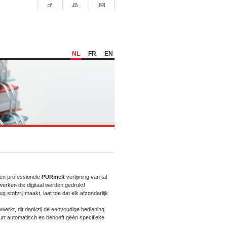
NL
FR
EN
 en professionele
PURmelt
verlijming van tal
rken die digitaal werden gedrukt!
ug stofvrij maakt, laat toe dat elk afzonderlijk
werkt, dit dankzij de eenvoudige bediening
urt automatisch en behoeft géén specifieke