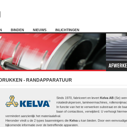
N
BINDEN
NIEUWS
INLICHTINGEN
DRUKKEN - RANDAPPARATUUR
Sinds 1970,
fabriceert en levert
Kelva
AB
(Se) wer
rotatiedrukpersen, lamineermachines, rollensnijm
In functie van het te verwerken substraat en de ba
baan of contactloos, verwijderd. U verhoogt hierme
vermindert aanzienlijk het materiaalafval.
Hieronder vindt u de 2 types baanreinigers die
Kelva
u kan bieden. Door een eenvoudige k
bijkomende informatie over de betreffende apparaten.