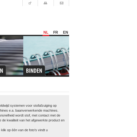
NL
FR
EN
eldwijd systemen voor stofafzuiging op
achines e.a. baanverwerkende machines.
ansnelheid wordt stof, met contact met de
e de kwaliteit van het afgewerkte product en
lik op één van de foto's vindt u